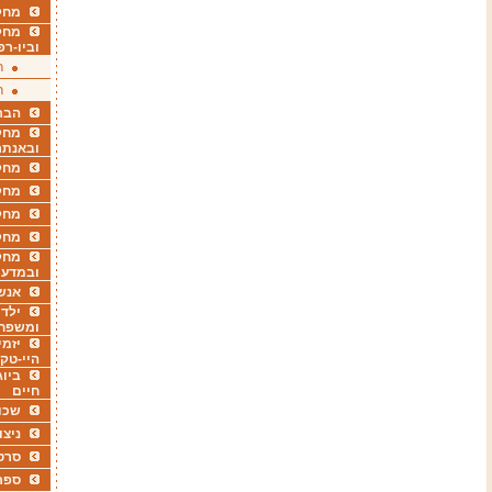
מחקר
מחק
וביו-רפ
ר
ר
הבר
מחקר
ובאנתר
מחקר
מחק
מחקר
מחק
מחקר
ובמדעי
אנש
ילדי
ומשפח
יזמי
היי-טק
ביוג
חיים
שכו
ניצו
סרט
ספר