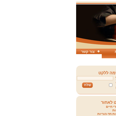
צור קשר
ה ללקט
 לאחור
י חיים
ת
ת חד-הוריות