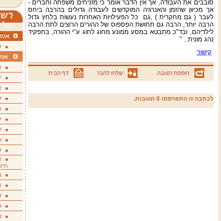
סובבים את העבודה, אך אין הדבר אומר כי מזניחים משפחה וחברים -
אך מכיוון שהזמן והאנרגיה המוקדשים לעבודה גדולים בהרבה ביחס
רשי
לעבר ( גם מחקרית ) ,גם כל הפעילויות האחרות נעשות בלחץ גדול
הרבה יותר, הרבה גם תחושת הפספוס של ההורים הרוצים לתת הרבה
מלא
לילדיהם, ובד"כ מתבטא במסע ממונע מחוג לחוג ע"י ההורה, בתפקיד
אנשי
נהג מונית.. "
ע
קישור
אנש
א
הוספת תגובה
שלחו לחבר
דף הבית
י
א
ק
לכתבה זו התפרסמו 0 תגובות.
ה
ע
ע
ת
ק
א
היש
ב
א
ס
ג
מ