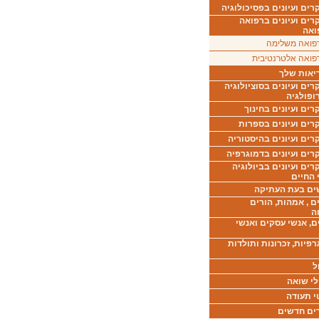
ים ועיונים בפסיכולוגיה
רים ועיונים ברפואה
ואה
פואה משלימה
פואה אלטרנטיבית
יאות שלך
ים ועיונים בסוציולוגיה
ופולגיה
ים ועיונים בחינוך
רים ועיונים בספרות
ים ועיונים בהיסטוריה
רים ועיונים בדמוגרפיה
ים ועיונים בביולוגיה
 החיים
ים בעת העתיקה
ם , אמהות, הורים
ה
ם, אנשי עסקים ואנשי
רפיות, זכרונות ותולדות
ל
לי שואה
י תעודה
ים חדשים