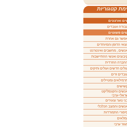
מת קטגוריות
ה
ם וארגונים
בודה ועובדים
ים פשוטים
פשר גם אחרת
וצאי הדופן והמיוחדים
נשים , מחשבים ואינטרנט
יבוצים ואנשי ההתיישבות
חברה החרדית
ולים חדשים ועולים ותיקים
ובדים זרים
רמילאים ומטיילים
שישים
נשים והקונפליקט
ראלי-ערבי
ני נוער וצעירים
נשים והמצב הכלכלי
יפורי התמודדות
מלאים
גזר ערבי