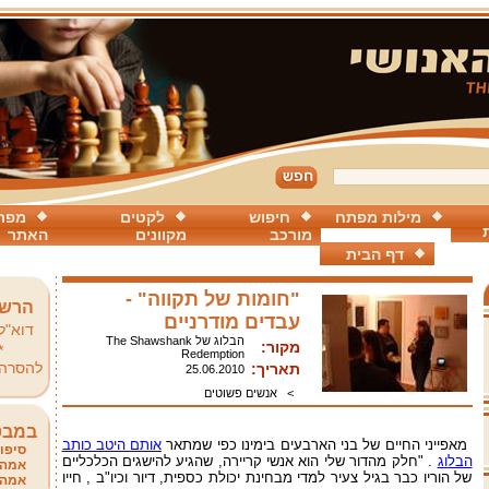
מילות מפתח
חיפוש
לקטים
מפת
מורכב
מקוונים
האתר
דף הבית
"חומות של תקווה" -
הרשמ
עבדים מודרניים
דוא"ל
הבלוג של The Shawshank
מקור:
*
Redemption
להסרה
תאריך:
25.06.2010
>
אנשים פשוטים
במבט
מאפייני החיים של בני הארבעים בימינו כפי שמתאר
אותם היטב כותב
סיפור
הבלוג
. "חלק מהדור שלי הוא אנשי קריירה, שהגיע להישגים הכלכליים
אמהו
של הוריו כבר בגיל צעיר למדי מבחינת יכולת כספית, דיור וכיו"ב , חייו
אמהו