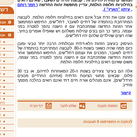
המהגרים מהדת לחילוניות : קבוצת הדתיים לשעבר, שאינם רואים
בחילוניות חלופה הולמת, עדיין מחפשת זהות החדשה
( תמר רותם
רשי
, עיתון "הארץ" ).
מלא
הם עזבו את הדת אבל אינם רואים בחילוניות חלופה הולמת. לקבוצה
המתרחבת בהתמדה של דתיים לשעבר, דתל"שים, החיפוש המתמשך
אנשי
אחר הזהות החדשה שמתכתבת עם זו הישנה נהפך למטרה בפני
ע
עצמה. בתוך כך הם בונים קהילות משלהם ויש שאפילו אומרים בחיוך,
אנש
שהיו רוצים שהילדים שלהם יהיו דתל"שים
.
א
העיסוק בעיצוב הזהות הלא-דתית וגבולותיה הרבה יותר טבעי ומובן
כיום ממה שהיה כשאני בשנות ה-80. לקבוצה המתרחבת בהתמדה של
י
דתיים לשעבר, המכנים את עצמם דתל"שים, החיפוש המתמשך אחר
א
הזהות החדשה שמתכתבת עם זו הישנה נהפך למטרה בפני עצמה,
ק
משום שאינם רואים בחילוניות חלופה הולמת.
ה
אלה הם בעיקר צעירים בשנות ה-20 המאוחרות לחייהם, או בני 30
ע
פלוס, שבאים מחוגי הציונות הדתית (אחיהם החרדיים מכונים
חרדל"שים), אינם מנהלים אורח חיים דתי ואינם רואים בהלכה מסמך
ע
מחייב.
ת
קישור
ק
א
היש
הוספת תגובה
שלחו לחבר
דף הבית
ב
א
ס
לכתבה זו התפרסמו 0 תגובות.
ג
מ