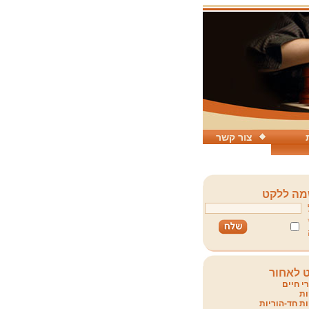
צור קשר
ה ללקט
 לאחור
י חיים
ת
ת חד-הוריות