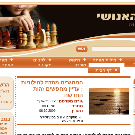
מילות מפתח
חיפוש
לקטים
מפת
מורכב
מקוונים
האתר
דף הבית
המהגרים מהדת לחילוניות
הרשמ
: עדיין מחפשים זהות
דוא"ל
החדשה
*
גורם מפרסם:
עיתון "הארץ"
להסרה
מחבר:
תמר רותם
תאריך:
06.10.2009
>
מחקרים ועיונים בסוציולוגיה
במבט
ובאנתרופולגיה
סיפור
אמהו
אמהו