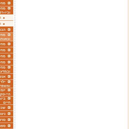
מחקר
מחק
וביו-רפ
ר
ר
הבר
מחקר
ובאנתר
מחקר
מחק
מחקר
מחק
מחקר
ובמדעי
אנש
ילדי
ומשפח
יזמי
היי-טק
ביוג
חיים
שכו
ניצו
סרט
ספר