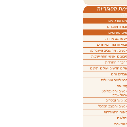
מת קטגוריות
ה
ם וארגונים
בודה ועובדים
ים פשוטים
פשר גם אחרת
וצאי הדופן והמיוחדים
נשים , מחשבים ואינטרנט
יבוצים ואנשי ההתיישבות
חברה החרדית
ולים חדשים ועולים ותיקים
ובדים זרים
רמילאים ומטיילים
שישים
נשים והקונפליקט
ראלי-ערבי
ני נוער וצעירים
נשים והמצב הכלכלי
יפורי התמודדות
מלאים
גזר ערבי