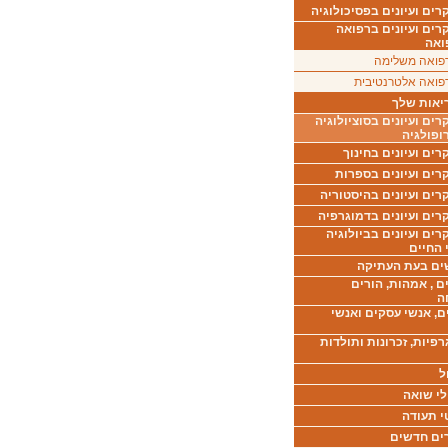
ים ועיונים בפסיכולוגיה
רים ועיונים ברפואה
ואה
פואה משלימה
פואה אלטרנטיבית
יאות שלך
ים ועיונים בסוציולוגיה
ופולגיה
ים ועיונים בחינוך
רים ועיונים בספרות
ים ועיונים בהיסטוריה
רים ועיונים בדמוגרפיה
ים ועיונים בביולוגיה
 החיים
ים בעת העתיקה
ם , אמהות, הורים
ה
ם, אנשי עסקים ואנשי
רפיות, זכרונות ותולדות
ל
לי שואה
י תעודה
ים חדשים