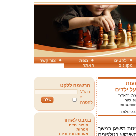
לקטים
מפת
צור קשר
מקוונים
האתר
עות
הרשמה ללקט
על ילדים
דוא"ל
יתון "הארץ"
*
פי סער
להסרה
30.04.200
פסיכולוגיה
במבט לאחור
סיפורי חיים
יטת מישיגן במשך
אמהות
אמהות חד-הוריות
שימוש בטלפונים