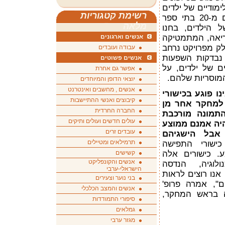
ימודיים של ילדים
רשימת קטגוריות
בני 12. במחקר השתתפו תלמידים מ-20 בתי ספר
מלאה
ל הילדים, בחנו
ריאה, המתמטיקה
אנשים וארגונים
ק מפרויקט נרחב
עבודה ועובדים
 נבדקות השפעות
אנשים פשוטים
ם של ילדים, על
אפשר גם אחרת
המוסריות שלהם.
יוצאי הדופן והמיוחדים
אנשים , מחשבים ואינטרנט
נו פוגע בכישורי
קיבוצים ואנשי ההתיישבות
א למחקר אחר מן
החברה החרדית
התמונה מורכבת
עולים חדשים ועולים ותיקים
היה אמנם ממוצע
עובדים זרים
 אבל הישגיהם
תרמילאים ומטיילים
כישורי התפישה
. כישורים אלה
קשישים
אנשים והקונפליקט
לוגיה, הנדסה
הישראלי-ערבי
נו רוצים לראות
בני נוער וצעירים
ם", אמרה פרופ'
אנשים והמצב הכלכלי
דה בראש המחקר,
סיפורי התמודדות
גמלאים
מגזר ערבי