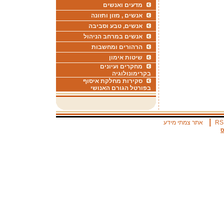
מדעים ואנשים
אנשים , מזון ותזונה
אנשים, טבע וסביבה
אנשים במרחב הניהול
הרהורים ומחשבות
שיטות אימון
מחקרים ועיונים
בקרימונולוגיה
סקירות מחלקת איסוף
בפורטל הגורם האנושי
|
RS
אתר צמתי מידע
ס