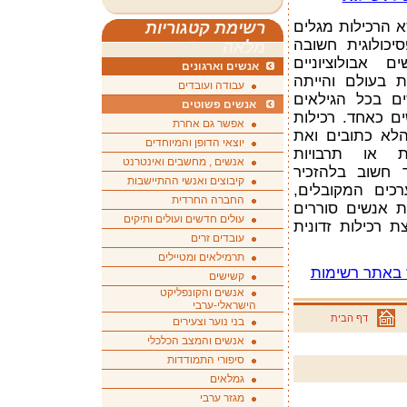
א הרכילות מגלים
רשימת קטגוריות
יכולוגית חשובה
מלאה
 אבולוציוניים
אנשים וארגונים
ת בעולם והייתה
עבודה ועובדים
ים בכל הגילאים
אנשים פשוטים
ם כאחד. רכילות
אפשר גם אחרת
לא כתובים ואת
יוצאי הדופן והמיוחדים
ת או תרבויות
אנשים , מחשבים ואינטרנט
 חשוב בלהזכיר
קיבוצים ואנשי ההתיישבות
כים המקובלים,
החברה החרדית
ת אנשים סוררים
עולים חדשים ועולים ותיקים
 רכילות זדונית
עובדים זרים
תרמילאים ומטיילים
וז באתר רשימות
קשישים
אנשים והקונפליקט
הישראלי-ערבי
דף הבית
בני נוער וצעירים
אנשים והמצב הכלכלי
סיפורי התמודדות
גמלאים
מגזר ערבי