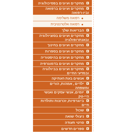
מחקרים ועיונים בפסיכולוגיה
מחקרים ועיונים ברפואה
וביו-רפואה
רפואה משלימה
רפואה אלטרנטיבית
הבריאות שלך
מחקרים ועיונים בסוציולוגיה
ובאנתרופולגיה
מחקרים ועיונים בחינוך
מחקרים ועיונים בספרות
מחקרים ועיונים בהיסטוריה
מחקרים ועיונים בדמוגרפיה
מחקרים ועיונים בביולוגיה
ובמדעי החיים
אנשים בעת העתיקה
ילדים , אמהות, הורים
ומשפחה
יזמים, אנשי עסקים ואנשי
היי-טק
ביוגרפיות, זכרונות ותולדות
חיים
שכול
ניצולי שואה
סרטי תעודה
ספרים חדשים