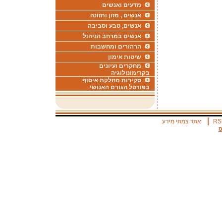
מדעים ואנשים
אנשים , מזון ותזונה
אנשים, טבע וסביבה
אנשים במרחב הניהול
הרהורים ומחשבות
שיטות אימון
מחקרים ועיונים
בקרימונולוגיה
סקירות מחלקת איסוף
בפורטל הגורם האנושי
|
RS
אתר צמתי מידע
ס