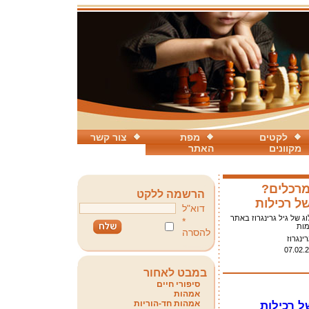
לקטים
מפת
צור קשר
מקוונים
האתר
מרכלים?
הרשמה ללקט
ל רכילות
דוא"ל
ג של גיל גרינגרוז באתר
*
מות
להסרה
רינגרוז
07.02.
במבט לאחור
סיפורי חיים
אמהות
אמהות חד-הוריות
ל רכילות