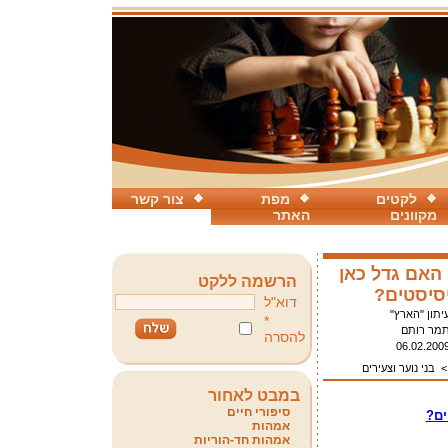
לקטים
מפת
צור קשר
מקוונים
האתר
לדים 2009: האם גדל כאן
הרשמה ללקט
יסיסטים?
דוא"ל
יתון "הארץ"
*
מר רותם
להסרה
06.02.200
בני נוער וצעירים
במבט לאחור
סיפורי חיים
אמהות
אמהות חד-הוריות