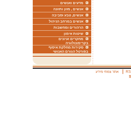
מדעים ואנשים
אנשים , מזון ותזונה
אנשים, טבע וסביבה
אנשים במרחב הניהול
הרהורים ומחשבות
שיטות אימון
מחקרים ועיונים
בקרימונולוגיה
סקירות מחלקת איסוף
בפורטל הגורם האנושי
|
RS
אתר צמתי מידע
ס