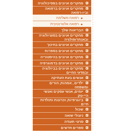
מחקרים ועיונים בפסיכולוגיה
מחקרים ועיונים ברפואה
וביו-רפואה
רפואה משלימה
רפואה אלטרנטיבית
הבריאות שלך
מחקרים ועיונים בסוציולוגיה
ובאנתרופולגיה
מחקרים ועיונים בחינוך
מחקרים ועיונים בספרות
מחקרים ועיונים בהיסטוריה
מחקרים ועיונים בדמוגרפיה
מחקרים ועיונים בביולוגיה
ובמדעי החיים
אנשים בעת העתיקה
ילדים , אמהות, הורים
ומשפחה
יזמים, אנשי עסקים ואנשי
היי-טק
ביוגרפיות, זכרונות ותולדות
חיים
שכול
ניצולי שואה
סרטי תעודה
ספרים חדשים