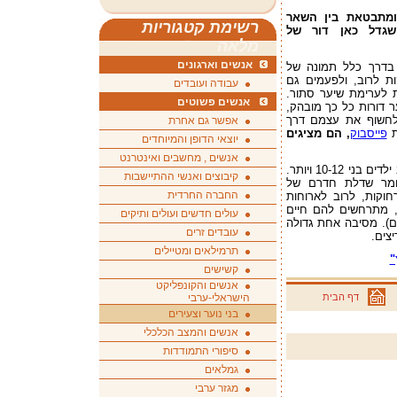
 ומתבטאת בין השאר
רשימת קטגוריות
שגדל כאן דור של
מלאה
אנשים וארגונים
 בדרך כלל תמונה של
ות לרוב, ולפעמים גם
עבודה ועובדים
 לערימת שיער סתור.
אנשים פשוטים
 דורות כל כך מובהק,
לחשוף את עצמם דרך
אפשר גם אחרת
ת
פייסבוק
, הם מציגים
יוצאי הדופן והמיוחדים
אנשים , מחשבים ואינטרנט
פייסבוק היא הטרנד החם ביותר כיום גם בקרב ילדים בני 10-12 ויותר.
קיבוצים ואנשי ההתיישבות
אומר שדלת חדרם של
החברה החרדית
וקות, לרוב לארוחות
, מתרחשים להם חיים
עולים חדשים ועולים ותיקים
ים). מסיבה אחת גדולה
עובדים זרים
צים.
תרמילאים ומטיילים
"
קשישים
אנשים והקונפליקט
דף הבית
הישראלי-ערבי
בני נוער וצעירים
אנשים והמצב הכלכלי
סיפורי התמודדות
גמלאים
מגזר ערבי