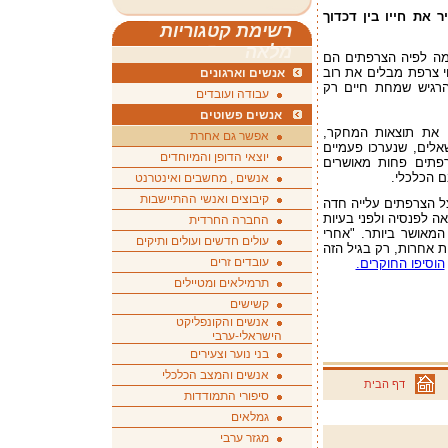
את חייו בין דכדוך
רשימת קטגוריות
מלאה
מה לפיה הצרפתים הם
י צרפת מבלים את רוב
אנשים וארגונים
להרגיש שמחת חיים רק
עבודה ועובדים
אנשים פשוטים
את תוצאות המחקר,
אפשר גם אחרת
לים, שנערכו פעמיים
יוצאי הדופן והמיוחדים
מחקר, הצרפתים פחות מאושרים
 הכלכלי.
אנשים , מחשבים ואינטרנט
קיבוצים ואנשי ההתיישבות
הגילים 52-70 נמדדה אצל הצרפתים עלייה חדה
ק, גיל - 65 לאחר היציאה לפנסיה ולפני בעיות
החברה החרדית
המאושר ביותר. "אחרי
עולים חדשים ועולים ותיקים
ת אחרות, רק בגיל הזה
עובדים זרים
הוסיפו החוקרים.
תרמילאים ומטיילים
קשישים
אנשים והקונפליקט
הישראלי-ערבי
בני נוער וצעירים
אנשים והמצב הכלכלי
דף הבית
סיפורי התמודדות
גמלאים
מגזר ערבי