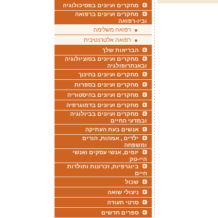
מחקרים ועיונים בפסיכולוגיה
מחקרים ועיונים ברפואה
וביו-רפואה
רפואה משלימה
רפואה אלטרנטיבית
הבריאות שלך
מחקרים ועיונים בסוציולוגיה
ובאנתרופולגיה
מחקרים ועיונים בחינוך
מחקרים ועיונים בספרות
מחקרים ועיונים בהיסטוריה
מחקרים ועיונים בדמוגרפיה
מחקרים ועיונים בביולוגיה
ובמדעי החיים
אנשים בעת העתיקה
ילדים , אמהות, הורים
ומשפחה
יזמים, אנשי עסקים ואנשי
היי-טק
ביוגרפיות, זכרונות ותולדות
חיים
שכול
ניצולי שואה
סרטי תעודה
ספרים חדשים