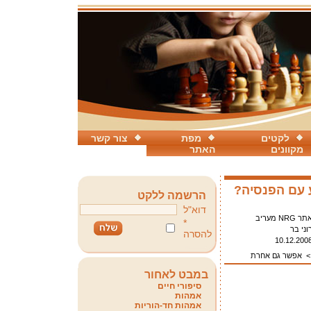
לקטים
מפת
צור קשר
מקוונים
האתר
 עם הפנסיה?
הרשמה ללקט
דוא"ל
תר NRG מעריב
*
וני בר
להסרה
10.12.200
אפשר גם אחרת
במבט לאחור
סיפורי חיים
אמהות
אמהות חד-הוריות