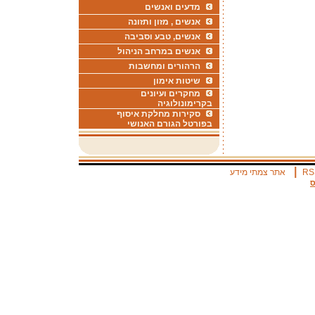
מדעים ואנשים
אנשים , מזון ותזונה
אנשים, טבע וסביבה
אנשים במרחב הניהול
הרהורים ומחשבות
שיטות אימון
מחקרים ועיונים
בקרימונולוגיה
סקירות מחלקת איסוף
בפורטל הגורם האנושי
|
RS
אתר צמתי מידע
ס