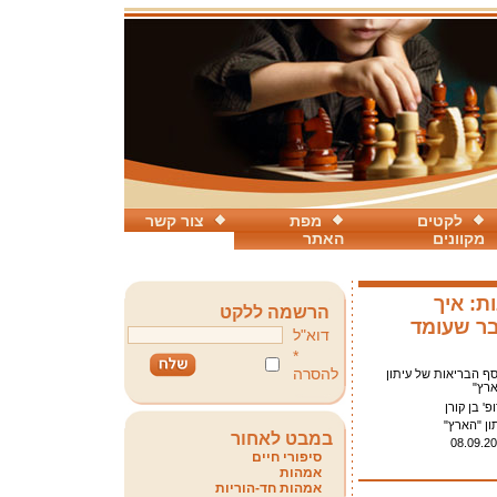
לקטים
מפת
צור קשר
מקוונים
האתר
ת: איך
הרשמה ללקט
ר שעומד
דוא"ל
*
להסרה
ף הבריאות של עיתון
רץ"
פ' בן קורן
ון "הארץ"
במבט לאחור
08.09.2
סיפורי חיים
אמהות
אמהות חד-הוריות