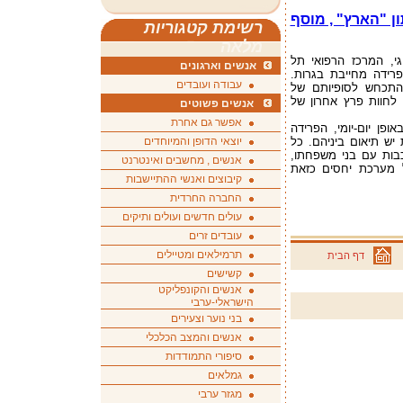
תון "הארץ" , מוסף
רשימת קטגוריות
מלאה
גי, המרכז הרפואי תל
אנשים וארגונים
ידה מחייבת בגרות.
עבודה ועובדים
להתכחש לסופיותם של
 לחוות פרץ אחרון של
אנשים פשוטים
אפשר גם אחרת
ן יום-יומי, הפרידה
יש תיאום ביניהם. כל
יוצאי הדופן והמיוחדים
בות עם בני משפחתו,
אנשים , מחשבים ואינטרנט
ל מערכת יחסים כזאת
קיבוצים ואנשי ההתיישבות
החברה החרדית
עולים חדשים ועולים ותיקים
עובדים זרים
תרמילאים ומטיילים
דף הבית
קשישים
אנשים והקונפליקט
הישראלי-ערבי
בני נוער וצעירים
אנשים והמצב הכלכלי
סיפורי התמודדות
גמלאים
מגזר ערבי