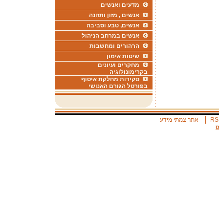
מדעים ואנשים
אנשים , מזון ותזונה
אנשים, טבע וסביבה
אנשים במרחב הניהול
הרהורים ומחשבות
שיטות אימון
מחקרים ועיונים
בקרימונולוגיה
סקירות מחלקת איסוף
בפורטל הגורם האנושי
|
RS
אתר צמתי מידע
ס