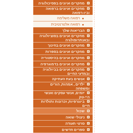
מחקרים ועיונים בפסיכולוגיה
מחקרים ועיונים ברפואה
וביו-רפואה
רפואה משלימה
רפואה אלטרנטיבית
הבריאות שלך
מחקרים ועיונים בסוציולוגיה
ובאנתרופולגיה
מחקרים ועיונים בחינוך
מחקרים ועיונים בספרות
מחקרים ועיונים בהיסטוריה
מחקרים ועיונים בדמוגרפיה
מחקרים ועיונים בביולוגיה
ובמדעי החיים
אנשים בעת העתיקה
ילדים , אמהות, הורים
ומשפחה
יזמים, אנשי עסקים ואנשי
היי-טק
ביוגרפיות, זכרונות ותולדות
חיים
שכול
ניצולי שואה
סרטי תעודה
ספרים חדשים