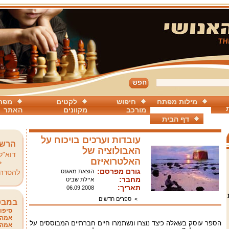
מילות מפתח
חיפוש
לקטים
מפת
מורכב
מקוונים
האתר
דף הבית
עובדות וערכים בויכוח על
הרשמ
האבולוציה של
דוא"ל
האלטרואיזם
*
גורם מפרסם:
הוצאת מאגנס
להסרה
מחבר:
איילת שביט
תאריך:
06.09.2008
>
ספרים חדשים
במבט
סיפור
אמהו
הספר עוסק בשאלה כיצד נוצרו ונשתמרו חיים חברתיים המבוססים על
אמהו