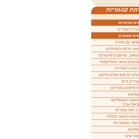
מת קטגוריות
ה
ם וארגונים
בודה ועובדים
ים פשוטים
פשר גם אחרת
וצאי הדופן והמיוחדים
נשים , מחשבים ואינטרנט
יבוצים ואנשי ההתיישבות
חברה החרדית
ולים חדשים ועולים ותיקים
ובדים זרים
רמילאים ומטיילים
שישים
נשים והקונפליקט
ראלי-ערבי
ני נוער וצעירים
נשים והמצב הכלכלי
יפורי התמודדות
מלאים
גזר ערבי