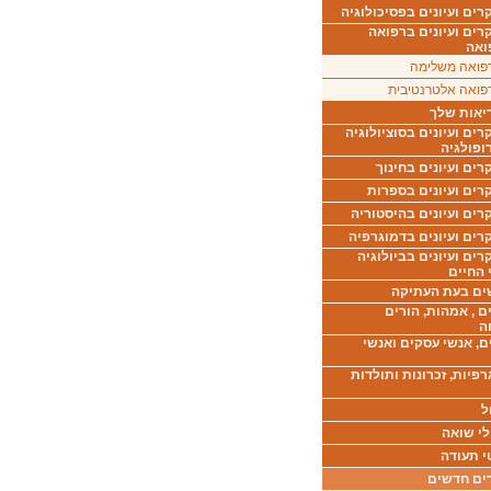
ים ועיונים בפסיכולוגיה
רים ועיונים ברפואה
ואה
פואה משלימה
פואה אלטרנטיבית
יאות שלך
ים ועיונים בסוציולוגיה
ופולגיה
ים ועיונים בחינוך
רים ועיונים בספרות
ים ועיונים בהיסטוריה
רים ועיונים בדמוגרפיה
ים ועיונים בביולוגיה
 החיים
ים בעת העתיקה
ם , אמהות, הורים
ה
ם, אנשי עסקים ואנשי
רפיות, זכרונות ותולדות
ל
לי שואה
י תעודה
ים חדשים