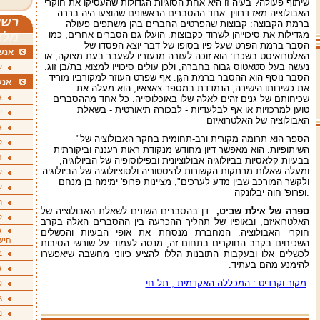
שיתוף פעולה? בעיה זו היא אחת הסוגיות הגדולות שהעסיקו את חוקרי
האבולוציה מאז דרווין. אחד ההסברים הראשונים שהוצעו היה בררה
רשי
ברמת הקבוצה: קבוצות שהפרטים החברים בהן משתפים פעולה
מגדילות את סיכוייהן לשרוד כקבוצות. הועלו גם הסברים אחרים, כמו
מלא
הסבר ברמת הפרט שעל פיו בסופו של דבר יוצא הפסדו של
אנשי
האלטרואיסט בשכרו: הוא זוכה לעזרה מנעזריו לשעבר בעת מצוקה, או
נעשה בעל סטאטוס גבוה בחברה, ולכן עולים סיכוייו למצוא בת/בן זוג.
ע
הסבר נוסף הוא ההסבר ברמת הגֵן: אף שפרט העוזר למקורביו מוריד
אנש
את כשירותו הישירה, הנמדדת במספר צאצאיו, הוא מעלה את
א
שכיחותם של גנים זהים לאלה שלו באוכלוסייה. כל אחד מההסברים
טוען למרכזיות או אף לבלעדיות - לבכורה תיאורטית - בשאלת
י
האבולוציה של האלטרואיזם
א
"הספר הוא תרומה מקורית ורב-תחומית בחקר האבולוציה של
ק
השיתופיות. הוא מאפשר דיון מחודש מנקודת ראות רעננה וביקורתית
ה
בבעיות קלאסיות בביולוגיה אבולוציונית ובפילוסופיה של הביולוגיה,
ומעלה שאלות מרתקות הקשורות להיסטוריה ולסוציולוגיה של הביולוגיה
ע
ולקשר המורכב שבין מדע לערכים", מציינות פרופ' ימימה בן מנחם
ע
ופרופ' חוה יבלונקה.
ת
ספרה של אילת שביט,
דן בהסברים השונים לשאלת האבולוציה של
ק
האלטרואיזם, ובאופיו של תהליך ההכרעה בין ההסברים האלה בקרב
א
חוקרי האבולוציה. המחברת מנסחת את אופי הבעיות והכשלים
היש
השכיחים בקרב החוקרים בתחום זה, מנסה לעמוד על שורשי הסיבות
ב
לכשלים אלו ובעקבות התובנות הללו להציע כיווני מחשבה שיאפשרו
להימנע מהם בעתיד.
א
מקור וקרדיט : המכללה האקדמית , תל חי
ס
ג
מ