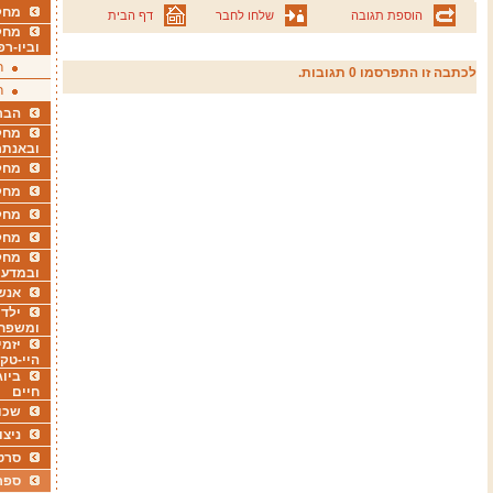
מחקר
הוספת תגובה
שלחו לחבר
דף הבית
מחק
וביו-רפ
ר
לכתבה זו התפרסמו 0 תגובות.
ר
הבר
מחקר
ובאנתר
מחקר
מחק
מחקר
מחק
מחקר
ובמדעי
אנש
ילדי
ומשפח
יזמי
היי-טק
ביוג
חיים
שכו
ניצו
סרט
ספר