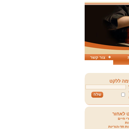
צור קשר
ה ללקט
 לאחור
י חיים
ת
ת חד-הוריות