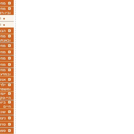
מחקר
מחק
וביו-רפ
ר
ר
הבר
מחקר
ובאנתר
מחקר
מחק
מחקר
מחק
מחקר
ובמדעי
אנש
ילדי
ומשפח
יזמי
היי-טק
ביוג
חיים
שכו
ניצו
סרט
ספר