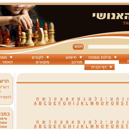
מילות מפתח
חיפוש
לקטים
מפת
מורכב
מקוונים
האתר
דף הבית
הרשמ
דוא"ל
*
להסרה
ו
ז
ח
ט
י
כ
ל
מ
נ
ס
ע
פ
צ
ק
ר
ש
ת
A
B
C
D
E
F
G
H
I
J
K
L
M
N
O
P
Q
R
S
T
במבט
סיפור
ו
ז
ח
ט
י
כ
ל
מ
נ
ס
ע
פ
צ
ק
ר
ש
ת
אמהו
A
B
C
D
E
F
G
H
I
J
K
L
M
N
O
P
Q
R
S
T
אמהו