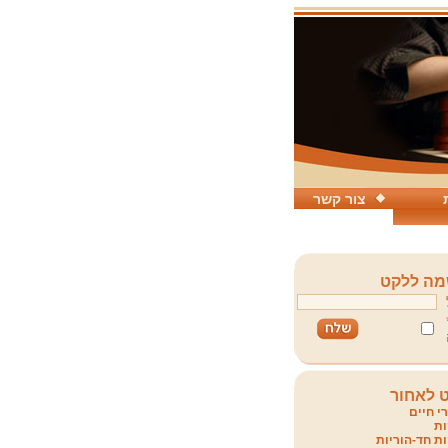
צור קשר
ה ללקט
 לאחור
י חיים
ת
ת חד-הוריות