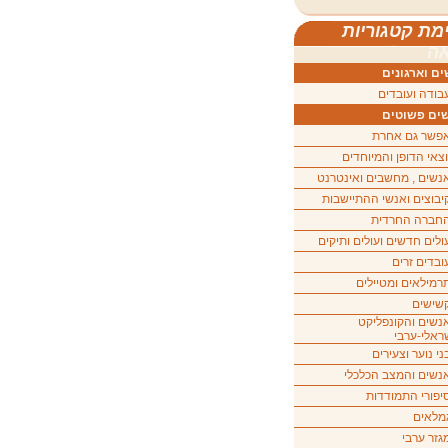
מת קטגוריות
ה
ם וארגונים
בודה ועובדים
ים פשוטים
פשר גם אחרת
וצאי הדופן והמיוחדים
נשים , מחשבים ואינטרנט
יבוצים ואנשי ההתיישבות
חברה החרדית
ולים חדשים ועולים ותיקים
ובדים זרים
רמילאים ומטיילים
שישים
נשים והקונפליקט
ראלי-ערבי
ני נוער וצעירים
נשים והמצב הכלכלי
יפורי התמודדות
מלאים
גזר ערבי