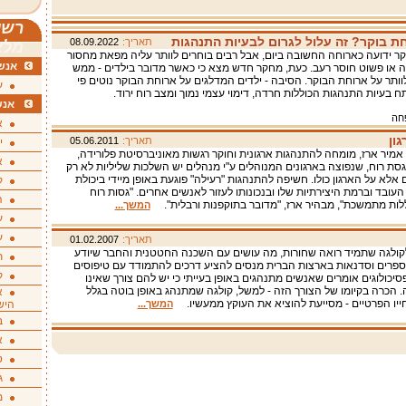
רשי
ת בוקר? זה עלול לגרום לבעיות התנהגות
תאריך:
08.09.2022
מלא
ר ידועה כארוחה החשובה ביום, אבל רבים בוחרים לוותר עליה מפאת מחסור
אנשי
ה או פשוט חוסר רעב. כעת, מחקר חדש מצא כי כאשר מדובר בילדים - ממש
וותר על ארוחת הבוקר. הסיבה - ילדים המדלגים על ארוחת הבוקר נוטים פי
ע
 בעיות התנהגות הכוללות חרדה, דימוי עצמי נמוך ומצב רוח ירוד.
אנש
פחה
א
ון
תאריך:
05.06.2011
י
' אמיר ארז, מומחה להתנהגות ארגונית וחוקר רגשות מאוניברסיטת פלורידה,
א
סת רוח, שנפוצה בארגונים המנוהלים ע"י מנהלים יש השלכות שליליות לא רק
 אלא על הארגון כולו. חשיפה להתנהגות "רעילה" פוגעת באופן מיידי ביכולת
ק
העובד וברמת היצירתיות שלו ובנכונותו לעזור לאנשים אחרים. "גסות רוח
ה
ות מתמשכת", מבהיר ארז, "מדובר בתוקפנות ורבלית".
המשך...
ע
ע
תאריך:
01.02.2007
לקולגה שתמיד רואה שחורות, מה עושים עם השכנה החטטנית והחבר שיודע
ת
פרים וסדנאות בארצות הברית מנסים להציע דרכים להתמודד עם טיפוסים
ק
סיכולוגים אומרים שאנשים מתנהגים באופן בעייתי כי יש להם צורך שאינו
. הכרה בקיומו של הצורך הזה - למשל, קולגה שמתנהג באופן בוטה בגלל
א
יו הפרטיים - מסייעת להוציא את העוקץ ממעשיו.
המשך...
היש
ב
א
ס
ג
מ