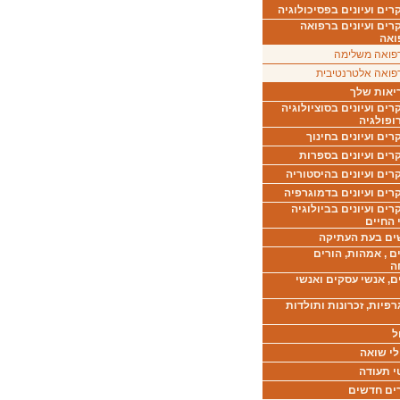
ים ועיונים בפסיכולוגיה
רים ועיונים ברפואה
ואה
פואה משלימה
פואה אלטרנטיבית
יאות שלך
ים ועיונים בסוציולוגיה
ופולגיה
ים ועיונים בחינוך
רים ועיונים בספרות
ים ועיונים בהיסטוריה
רים ועיונים בדמוגרפיה
ים ועיונים בביולוגיה
 החיים
ים בעת העתיקה
ם , אמהות, הורים
ה
ם, אנשי עסקים ואנשי
רפיות, זכרונות ותולדות
ל
לי שואה
י תעודה
ים חדשים