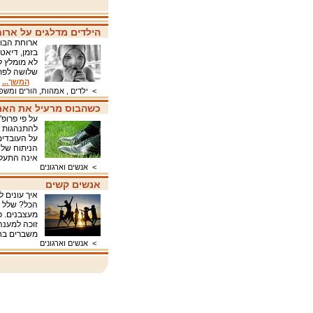
הילדים מדלגים על ארוח
ארוחת הבוק
בזמן, דיאט
לא מומלץ ל
שלושה לפתח
המשך...
>
ילדים , אמהות, הורים ומש
כשהבוס מרעיל את הארג
על פי פרופ
להתנהגות ג
על העובדים
הניתוח של 
אינה התעלל
>
אנשים וארגונים
אנשים קשים
איך עונים 
הכל? שלל ס
מעצבנים. פ
זוכה למענה
משברים בחי
>
אנשים וארגונים