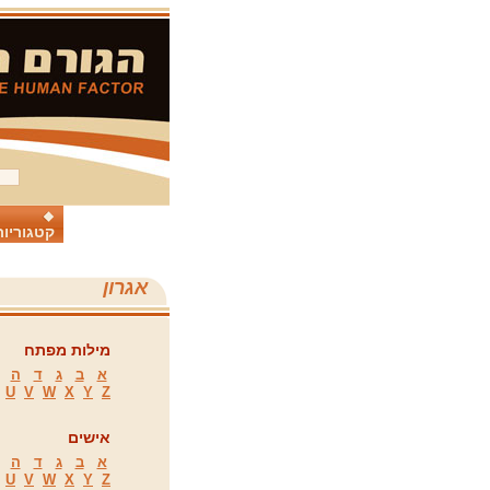
קטגוריות
אגרון
מילות מפתח
א
ב
ג
ד
ה
U
V
W
X
Y
Z
אישים
א
ב
ג
ד
ה
U
V
W
X
Y
Z