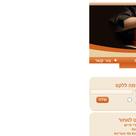
צור קשר
ה ללקט
 לאחור
י חיים
ת
ת חד-הוריות