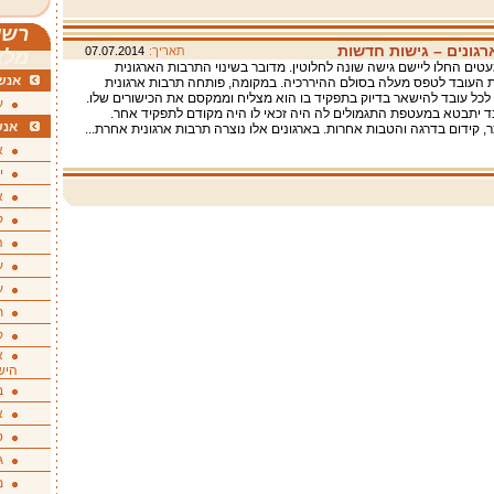
רשי
רגונים – גישות חדשות
תאריך:
07.07.2014
מלא
עטים החלו ליישם גישה שונה לחלוטין. מדובר בשינוי התרבות הארגונית
אנשי
העובד לטפס מעלה בסולם ההיררכיה. במקומה, פותחה תרבות ארגונית
ל עובד להישאר בדיוק בתפקיד בו הוא מצליח וממקסם את הכישורים שלו.
ע
ד יתבטא במעטפת התגמולים לה היה זכאי לו היה מקודם לתפקיד אחר.
אנש
, קידום בדרגה והטבות אחרות. בארגונים אלו נוצרה תרבות ארגונית אחרת...
א
י
א
ק
ה
ע
ע
ת
ק
א
היש
ב
א
ס
ג
מ