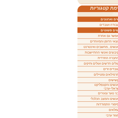
מת קטגוריות
ה
ם וארגונים
בודה ועובדים
ים פשוטים
פשר גם אחרת
וצאי הדופן והמיוחדים
נשים , מחשבים ואינטרנט
יבוצים ואנשי ההתיישבות
חברה החרדית
ולים חדשים ועולים ותיקים
ובדים זרים
רמילאים ומטיילים
שישים
נשים והקונפליקט
ראלי-ערבי
ני נוער וצעירים
נשים והמצב הכלכלי
יפורי התמודדות
מלאים
גזר ערבי