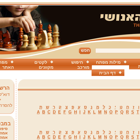
מילות מפתח
חיפוש
לקטים
מפת
מורכב
מקוונים
האתר
דף הבית
הרשמ
דוא"ל
*
להסרה
ו
ז
ח
ט
י
כ
ל
מ
נ
ס
ע
פ
צ
ק
ר
ש
ת
A
B
C
D
E
F
G
H
I
J
K
L
M
N
O
P
Q
R
S
T
במבט
סיפור
ו
ז
ח
ט
י
כ
ל
מ
נ
ס
ע
פ
צ
ק
ר
ש
ת
אמהו
A
B
C
D
E
F
G
H
I
J
K
L
M
N
O
P
Q
R
S
T
אמהו