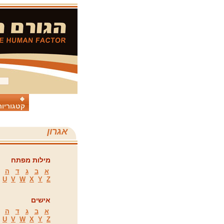
קטגוריות
אגרון
מילות מפתח
א
ב
ג
ד
ה
U
V
W
X
Y
Z
אישים
א
ב
ג
ד
ה
U
V
W
X
Y
Z