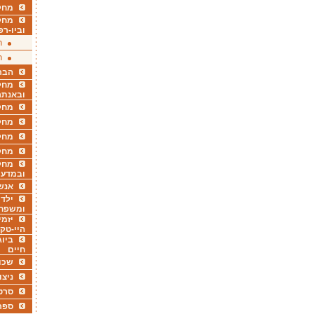
מחקר
מחק
וביו-רפ
ר
ר
הבר
מחקר
ובאנתר
מחקר
מחק
מחקר
מחק
מחקר
ובמדעי
אנש
ילדי
ומשפח
יזמי
היי-טק
ביוג
חיים
שכו
ניצו
סרט
ספר