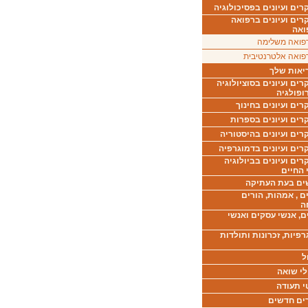
ים ועיונים בפסיכולוגיה
רים ועיונים ברפואה
ואה
פואה משלימה
פואה אלטרנטיבית
יאות שלך
ים ועיונים בסוציולוגיה
ופולגיה
ים ועיונים בחינוך
רים ועיונים בספרות
ים ועיונים בהיסטוריה
רים ועיונים בדמוגרפיה
ים ועיונים בביולוגיה
 החיים
ים בעת העתיקה
ם , אמהות, הורים
ה
ם, אנשי עסקים ואנשי
רפיות, זכרונות ותולדות
ל
לי שואה
י תעודה
ים חדשים