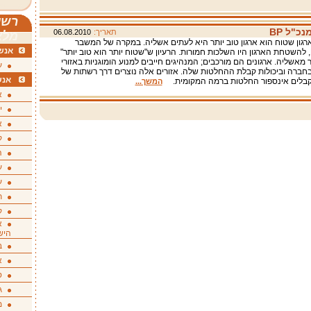
רשי
כ"ל BP
תאריך:
06.08.2010
מלא
רגון שטוח הוא ארגון טוב יותר היא לעתים אשליה. במקרה של המשבר
אנשי
בחברת BP, להשטחת הארגון היו השלכות חמורות. הרעיון ש"שטוח יותר הוא טוב יותר"
 מאשליה. ארגונים הם מורכבים; המנהיגים חייבים למנוע הומוגניות באזורי
ע
ברה וביכולות קבלת ההחלטות שלה. אזורים אלה נוצרים דרך רשתות של
אנש
קבלים אינספור החלטות ברמה המקומית.
המשך...
א
י
א
ק
ה
ע
ע
ת
ק
א
היש
ב
א
ס
ג
מ