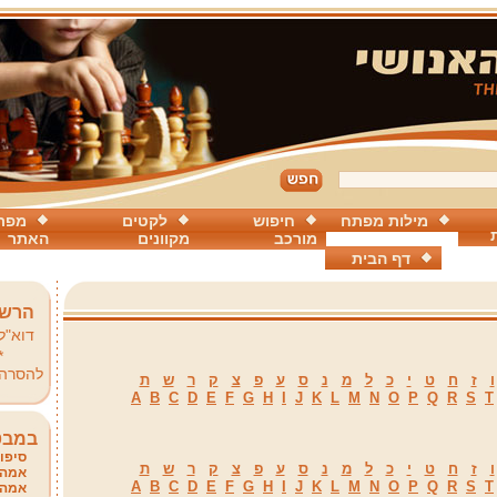
מילות מפתח
חיפוש
לקטים
מפת
מורכב
מקוונים
האתר
דף הבית
הרשמ
דוא"ל
*
להסרה
ו
ז
ח
ט
י
כ
ל
מ
נ
ס
ע
פ
צ
ק
ר
ש
ת
A
B
C
D
E
F
G
H
I
J
K
L
M
N
O
P
Q
R
S
T
במבט
סיפור
ו
ז
ח
ט
י
כ
ל
מ
נ
ס
ע
פ
צ
ק
ר
ש
ת
אמהו
A
B
C
D
E
F
G
H
I
J
K
L
M
N
O
P
Q
R
S
T
אמהו