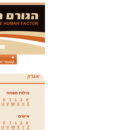
קטגוריות
אגרון
מילות מפתח
א
ב
ג
ד
ה
U
V
W
X
Y
Z
אישים
א
ב
ג
ד
ה
U
V
W
X
Y
Z