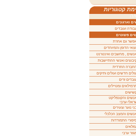
מת קטגוריות
ה
ם וארגונים
בודה ועובדים
ים פשוטים
פשר גם אחרת
וצאי הדופן והמיוחדים
נשים , מחשבים ואינטרנט
יבוצים ואנשי ההתיישבות
חברה החרדית
ולים חדשים ועולים ותיקים
ובדים זרים
רמילאים ומטיילים
שישים
נשים והקונפליקט
ראלי-ערבי
ני נוער וצעירים
נשים והמצב הכלכלי
יפורי התמודדות
מלאים
גזר ערבי