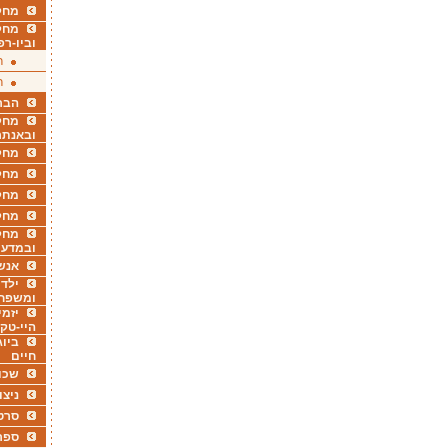
מחקר
מחק
וביו-רפ
ר
ר
הבר
מחקר
ובאנתר
מחקר
מחק
מחקר
מחק
מחקר
ובמדעי
אנש
ילדי
ומשפח
יזמי
היי-טק
ביוג
חיים
שכו
ניצו
סרט
ספר