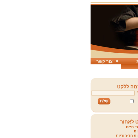
צור קשר
ה ללקט
 לאחור
י חיים
ת
ת חד-הוריות