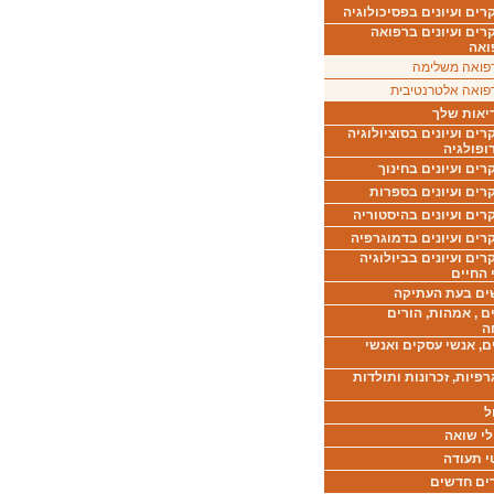
ים ועיונים בפסיכולוגיה
רים ועיונים ברפואה
ואה
פואה משלימה
פואה אלטרנטיבית
יאות שלך
ים ועיונים בסוציולוגיה
ופולגיה
ים ועיונים בחינוך
רים ועיונים בספרות
ים ועיונים בהיסטוריה
רים ועיונים בדמוגרפיה
ים ועיונים בביולוגיה
 החיים
ים בעת העתיקה
ם , אמהות, הורים
ה
ם, אנשי עסקים ואנשי
רפיות, זכרונות ותולדות
ל
לי שואה
י תעודה
ים חדשים