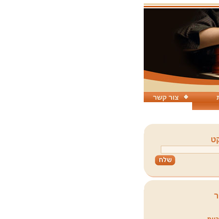
צור קשר
ט
ר