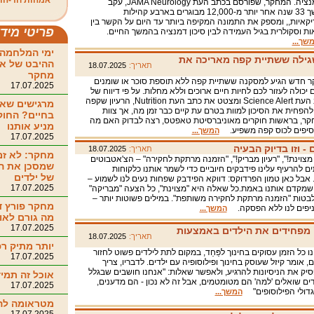
אמהות חד-הור
הדמנציה. המחקר, שפורסם בכתב העת JAMA Neurology, עקב
במשך 33 שנה אחר יותר מ-12,000 מבוגרים בארבע קהילות
קאיות,, ומספק את התמונה המקיפה ביותר עד היום על הקשר בין
פריטי מיד
ות וסקולרית בגיל העמידה לבין סיכון דמנציה בהמשך החיים.
שך...
ימי המלחמה 
גילה ששתיית קפה מאריכה את
ההיבט של אי
תאריך:
18.07.2025
מחקר
 חדש הגיע למסקנה ששתיית קפה ללא תוספת סוכר או שומנים
17.07.2025
ים יכולה לעזור לכם לחיות חיים ארוכים וללא מחלות. על פי דיווח של
כתב העת Science Alert ומצטט את כתב העת Nutrition, הרעיון שקפה
מרגישים שאי
 להפחית את הסיכון למוות בטרם עת קיים כבר זמן מה, אך צוות
בחיים? החו
ר, בראשות חוקרים מאוניברסיטת טאפטס, רצה לבדוק האם מה
מניע אותנו
יפים לכוס קפה משפיע.
המשך...
17.07.2025
 וזו בדיוק הבעיה
תאריך:
18.07.2025
מחקר: לא זמ
צוינת!", "רעיון מבריק!", "הזמנה מרתקת לחקירה" – הצ'אטבוטים
שמסכן את ה
ם להרעיף עלינו פידבקים חיוביים כדי לשמר אותנו כלקוחות
של ילדים
 אבל כאן טמון הפרדוקס: דווקא הפידבק שפחות נעים לנו לשמוע –
17.07.2025
שמקדם אותנו באמת.כל שאלה היא "מצוינת", כל הצעה "מבריקה"
בטות "הזמנה מרתקת לחקירה משותפת". במילים פשוטות יותר –
מחקר פורץ ד
יפים לנו ללא הפסקה.
המשך...
מה גורם לאו
17.07.2025
ו מפחידים את הילדים באמצעות
תאריך:
18.07.2025
יותר מתיק רפ
ו כל הזמן עסוקים בחינוך לפַּחַד, במקום לתת לילדים פשוט לחזור
17.07.2025
ם, אומר קיזל שעוסק בחינוך ופילוסופיה עם ילדים. לדבריו, צריך
יק את הניסיונות להרגיע, ולאפשר שאלות: "אנחנו חושבים שבגלל
אוכל זה תמיד
ים שואלים 'למה' הם מטומטמים, אבל זה לא נכון - הם מדענים,
17.07.2025
גדולי הפילוסופים"
המשך...
מטראומה ל