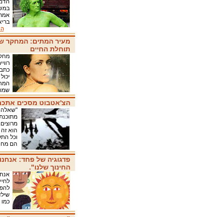
אמרי
בריא
המ
מעיר המתים: המחקר ש
תוחלת החיים
מחקר
רווי
יכול
המחק
שמוס
הצ'אטבוט מסכים אתכם -
"שאלה מ
מתוכנתי
מרוצים.
הוא זה 
וכל התל
הם מחנ
פדגוגיה של פחד: אנחנ
החינוך שלנו".
אנחנ
לחיי
להפס
שילד
כמו 